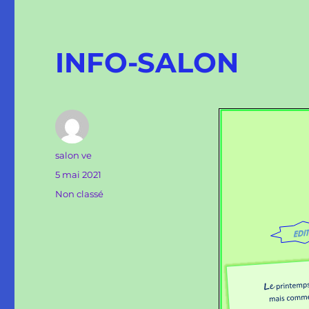
INFO-SALON
Auteur
salon ve
Publié
5 mai 2021
le
Catégories
Non classé