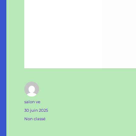
Auteur
salon ve
Publié
30 juin 2025
le
Catégories
Non classé